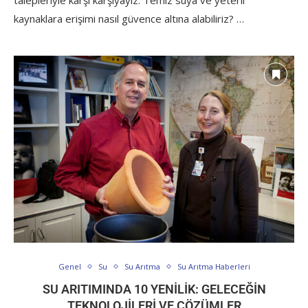
talepleriyle karşı karşıyayız. Temiz suya ve yeterli
kaynaklara erişimi nasıl güvence altına alabiliriz? …
Genel
Su
Su Arıtma
Su Arıtma Haberleri
SU ARITIMINDA 10 YENILIK: GELECEĞIN
TEKNOLOJILERI VE ÇÖZÜMLER