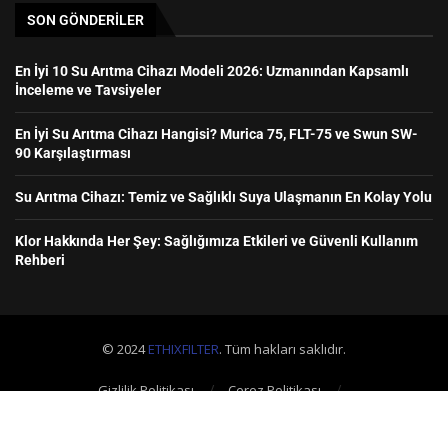
SON GÖNDERILER
En İyi 10 Su Arıtma Cihazı Modeli 2026: Uzmanından Kapsamlı
İnceleme ve Tavsiyeler
En İyi Su Arıtma Cihazı Hangisi? Murica 75, FLT-75 ve Swun SW-
90 Karşılaştırması
Su Arıtma Cihazı: Temiz ve Sağlıklı Suya Ulaşmanın En Kolay Yolu
Klor Hakkında Her Şey: Sağlığımıza Etkileri ve Güvenli Kullanım
Rehberi
© 2024
ETHIXFILTER
. Tüm hakları saklıdır.
Gizlilik Politikası
Çerez Politikası
Geri Ödeme ve İade Politikası
Kullanım Koşulları
İletişim