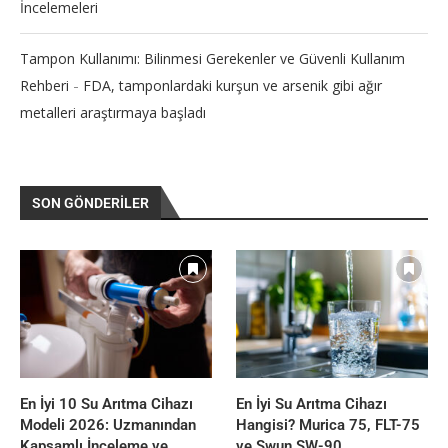
İncelemeleri
Tampon Kullanımı: Bilinmesi Gerekenler ve Güvenli Kullanım
-
Rehberi
FDA, tamponlardaki kurşun ve arsenik gibi ağır
metalleri araştırmaya başladı
SON GÖNDERILER
En İyi 10 Su Arıtma Cihazı
En İyi Su Arıtma Cihazı
Modeli 2026: Uzmanından
Hangisi? Murica 75, FLT-75
Kapsamlı İnceleme ve
ve Swun SW-90