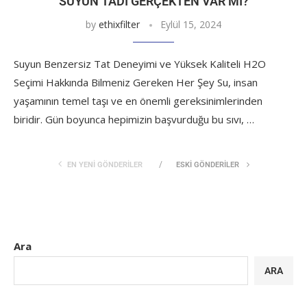
SUYUN TADI GERÇEKTEN VAR MI?
by
ethixfilter
Eylül 15, 2024
Suyun Benzersiz Tat Deneyimi ve Yüksek Kaliteli H2O
Seçimi Hakkında Bilmeniz Gereken Her Şey Su, insan
yaşamının temel taşı ve en önemli gereksinimlerinden
biridir. Gün boyunca hepimizin başvurduğu bu sıvı, …
EN YENI GÖNDERILER
ESKI GÖNDERILER
Ara
ARA