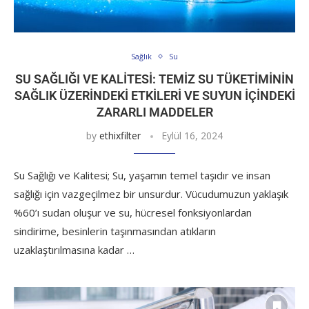
Sağlık
Su
SU SAĞLIĞI VE KALITESI: TEMIZ SU TÜKETIMININ
SAĞLIK ÜZERINDEKI ETKILERI VE SUYUN İÇINDEKI
ZARARLI MADDELER
by
ethixfilter
Eylül 16, 2024
Su Sağlığı ve Kalitesi; Su, yaşamın temel taşıdır ve insan
sağlığı için vazgeçilmez bir unsurdur. Vücudumuzun yaklaşık
%60’ı sudan oluşur ve su, hücresel fonksiyonlardan
sindirime, besinlerin taşınmasından atıkların
uzaklaştırılmasına kadar …