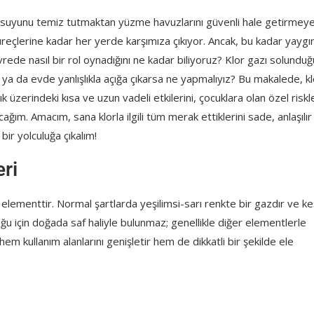
e suyunu temiz tutmaktan yüzme havuzlarını güvenli hale getirmeye
üreçlerine kadar her yerde karşımıza çıkıyor. Ancak, bu kadar yaygı
 Etkili Öneriler
evrede nasıl bir rol oynadığını ne kadar biliyoruz? Klor gazı solundu
r ya da evde yanlışlıkla açığa çıkarsa ne yapmalıyız? Bu makalede, k
k üzerindeki kısa ve uzun vadeli etkilerini, çocuklara olan özel riskle
ğım. Amacım, sana klorla ilgili tüm merak ettiklerini sade, anlaşılır
ir yolculuğa çıkalım!
ri
 elementtir. Normal şartlarda yeşilimsi-sarı renkte bir gazdır ve ke
rspektifi
ğu için doğada saf haliyle bulunmaz; genellikle diğer elementlerle
 hem kullanım alanlarını genişletir hem de dikkatli bir şekilde ele