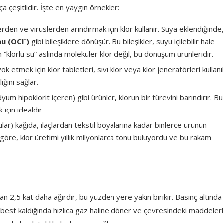
a çeşitlidir. İşte en yaygın örnekler:
den ve virüslerden arındırmak için klor kullanır. Suya eklendiğinde,
nu (OCl
⁻)
gibi bileşiklere dönüşür. Bu bileşikler, suyu içilebilir hale
“klorlu su” aslında moleküler klor değil, bu dönüşüm ürünleridir.
tmek için klor tabletleri, sıvı klor veya klor jeneratörleri kullanıl
ğını sağlar.
m hipoklorit içeren) gibi ürünler, klorun bir türevini barındırır. Bu
için idealdir.
lar) kağıda, ilaçlardan tekstil boyalarına kadar binlerce ürünün
göre, klor üretimi yıllık milyonlarca tonu buluyordu ve bu rakam
n 2,5 kat daha ağırdır, bu yüzden yere yakın birikir. Basınç altında
 serbest kaldığında hızlıca gaz haline döner ve çevresindeki maddeler