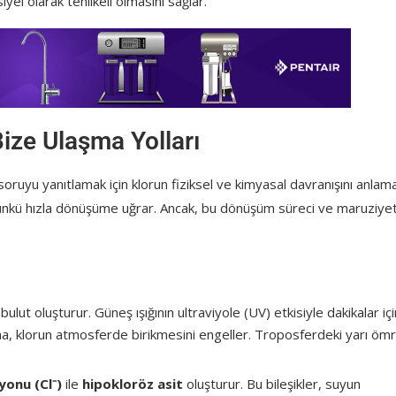
el olarak tehlikeli olmasını sağlar.
ize Ulaşma Yolları
soruyu yanıtlamak için klorun fiziksel ve kimyasal davranışını anlam
ir çünkü hızla dönüşüme uğrar. Ancak, bu dönüşüm süreci ve maruziye
bulut oluşturur. Güneş ışığının ultraviyole (UV) etkisiyle dakikalar iç
lanma, klorun atmosferde birikmesini engeller. Troposferdeki yarı öm
iyonu (Cl
⁻)
ile
hipokloröz asit
oluşturur. Bu bileşikler, suyun