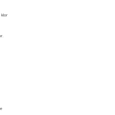
 klor
ır.
le