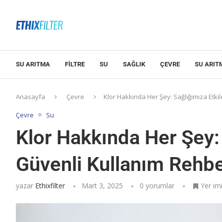
SU ARITMA
FILTRE
SU
SAĞLIK
ÇEVRE
SU ARIT
Anasayfa
Çevre
Klor Hakkında Her Şey: Sağlığımıza Etki
Çevre
Su
Klor Hakkında Her Şey: 
Güvenli Kullanım Rehbe
yazar
Ethixfilter
Mart 3, 2025
0 yorumlar
Yer im