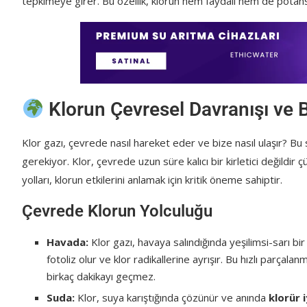
tepkimeye girer. Bu özellik, klorun hem faydalı hem de potansiy
Klorun Çevresel Davranışı ve B
Klor gazı, çevrede nasıl hareket eder ve bize nasıl ulaşır? Bu 
gerekiyor. Klor, çevrede uzun süre kalıcı bir kirletici değild
yolları, klorun etkilerini anlamak için kritik öneme sahiptir.
Çevrede Klorun Yolculuğu
Havada:
Klor gazı, havaya salındığında yeşilimsi-sarı bir 
fotoliz olur ve klor radikallerine ayrışır. Bu hızlı parça
birkaç dakikayı geçmez.
Suda:
Klor, suya karıştığında çözünür ve anında
klorür 