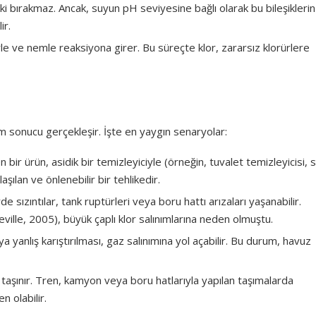
tki bırakmaz. Ancak, suyun pH seviyesine bağlı olarak bu bileşiklerin
ir.
 ve nemle reaksiyona girer. Bu süreçte klor, zararsız klorürlere
ım sonucu gerçekleşir. İşte en yaygın senaryolar:
 bir ürün, asidik bir temizleyiciyle (örneğin, tuvalet temizleyicisi, s
laşılan ve önlenebilir bir tehlikedir.
 sızıntılar, tank ruptürleri veya boru hattı arızaları yaşanabilir.
ille, 2005), büyük çaplı klor salınımlarına neden olmuştu.
ya yanlış karıştırılması, gaz salınımına yol açabilir. Bu durum, havuz
 taşınır. Tren, kamyon veya boru hatlarıyla yapılan taşımalarda
 olabilir.