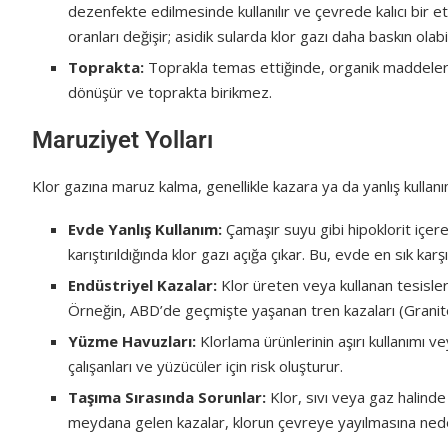
dezenfekte edilmesinde kullanılır ve çevrede kalıcı bir e
oranları değişir; asidik sularda klor gazı daha baskın olabil
Toprakta:
Toprakla temas ettiğinde, organik maddelerle
dönüşür ve toprakta birikmez.
Maruziyet Yolları
Klor gazına maruz kalma, genellikle kazara ya da yanlış kullan
Evde Yanlış Kullanım:
Çamaşır suyu gibi hipoklorit içeren
karıştırıldığında klor gazı açığa çıkar. Bu, evde en sık karşı
Endüstriyel Kazalar:
Klor üreten veya kullanan tesislerde
Örneğin, ABD’de geçmişte yaşanan tren kazaları (Granitev
Yüzme Havuzları:
Klorlama ürünlerinin aşırı kullanımı ve
çalışanları ve yüzücüler için risk oluşturur.
Taşıma Sırasında Sorunlar:
Klor, sıvı veya gaz halinde
meydana gelen kazalar, klorun çevreye yayılmasına neden