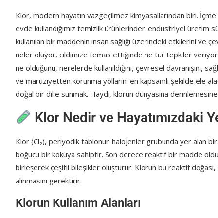
Diğer Sistemler Üzerindeki Etkiler
Klor, modern hayatın vazgeçilmez kimyasallarından biri. İçm
evde kullandığımız temizlik ürünlerinden endüstriyel üretim s
Klor Maruziyetinden Korunma Yolları: Pratik ve
kullanılan bir maddenin insan sağlığı üzerindeki etkilerini ve ç
Evde Güvenlik Önlemleri
neler oluyor, cildimize temas ettiğinde ne tür tepkiler veriyo
ne olduğunu, nerelerde kullanıldığını, çevresel davranışını, sağlı
Yüzme Havuzlarında Güvenlik
ve maruziyetten korunma yollarını en kapsamlı şekilde ele alaca
Endüstriyel Ortamlarda Korunma
doğal bir dille sunmak. Haydi, klorun dünyasına derinlemesine b
Acil Durumlarda Ne Yapmalı?
Klor Nedir ve Hayatımızdaki Ye
Maruziyet Sonrası İlk Yardım
Klor (Cl₂), periyodik tablonun halojenler grubunda yer alan bir
Klorun Çevresel Etkileri ve Sürdürülebilirlik Pe
boğucu bir kokuya sahiptir. Son derece reaktif bir madde oldu
birleşerek çeşitli bileşikler oluşturur. Klorun bu reaktif doğası,
Üretim ve Kullanımın Çevresel Ayak İzi
alınmasını gerektirir.
Sürdürülebilirlik İçin Çözümler
Klorun Kullanım Alanları
Sıkça Sorulan Sorular (SSS)