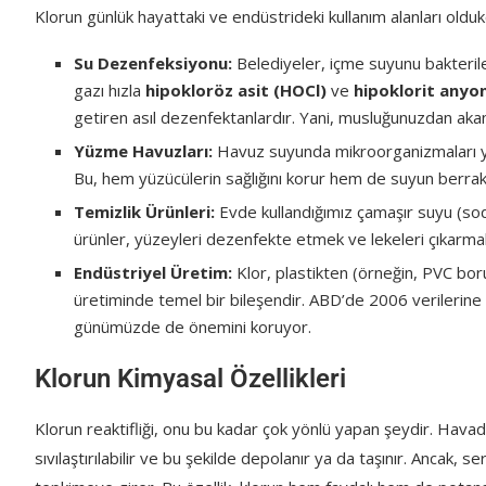
Klorun günlük hayattaki ve endüstrideki kullanım alanları oldukç
Su Dezenfeksiyonu:
Belediyeler, içme suyunu bakteriler
gazı hızla
hipokloröz asit (HOCl)
ve
hipoklorit anyo
getiren asıl dezenfektanlardır. Yani, musluğunuzdan akan 
Yüzme Havuzları:
Havuz suyunda mikroorganizmaları yok e
Bu, hem yüzücülerin sağlığını korur hem de suyun berraklı
Temizlik Ürünleri:
Evde kullandığımız çamaşır suyu (sodyu
ürünler, yüzeyleri dezenfekte etmek ve lekeleri çıkarmak 
Endüstriyel Üretim:
Klor, plastikten (örneğin, PVC boru
üretiminde temel bir bileşendir. ABD’de 2006 verilerine 
günümüzde de önemini koruyor.
Klorun Kimyasal Özellikleri
Klorun reaktifliği, onu bu kadar çok yönlü yapan şeydir. Havada
sıvılaştırılabilir ve bu şekilde depolanır ya da taşınır. Ancak,