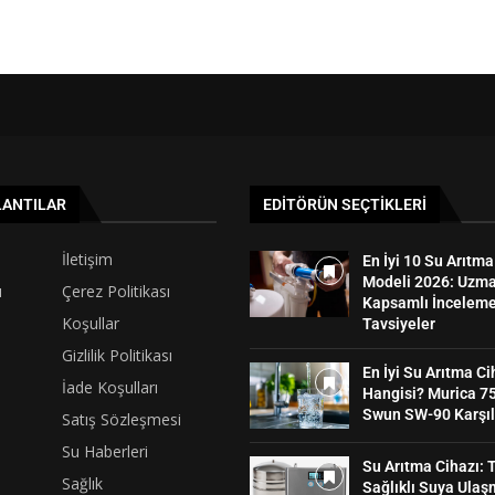
LANTILAR
EDITÖRÜN SEÇTIKLERI
İletişim
En İyi 10 Su Arıtma
Modeli 2026: Uzm
ı
Çerez Politikası
Kapsamlı İnceleme
Koşullar
Tavsiyeler
Gizlilik Politikası
En İyi Su Arıtma Ci
İade Koşulları
Hangisi? Murica 75
Swun SW-90 Karşıl
Satış Sözleşmesi
Su Haberleri
Su Arıtma Cihazı: 
Sağlık
Sağlıklı Suya Ulaş