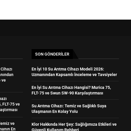
SON GÖNDERILER
 Cihazı
En İyi 10 Su Arıtma Cihazı Modeli 2026:
anından
Uzmanından Kapsamlı İnceleme ve Tavsiyeler
 ve
En İyi Su Arıtma Cihazı Hangisi? Murica 75,
FLT-75 ve Swun SW-90 Karşılaştırması
hazı
, FLT-75 ve
Su Arıtma Cihazı: Temiz ve Sağlıklı Suya
aştırması
Ulaşmanın En Kolay Yolu
Temiz ve
Klor Hakkında Her Şey: Sağlığımıza Etkileri ve
manın En
Güvenli Kullanım Rehberi