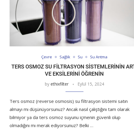
Çevre
Sağlık
Su
Su Arıtma
TERS OSMOZ SU FILTRASYON SISTEMLERININ AR
VE EKSILERINI ÖĞRENIN
by
ethixfilter
Eylül 15, 2024
Ters osmoz (reverse osmosis) su filtrasyon sistemi satın
almayı mı düşünüyorsunuz? Ancak nasıl çalıştığını tam olarak
bilmiyor ya da ters osmoz suyunu içmenin güvenli olup
olmadığını mı merak ediyorsunuz? Belki …