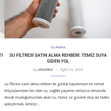
Su Arıtma
TI
SU FILTRESI SATIN ALMA REHBERI: TEMIZ SUYA
GIDEN YOL
by
ethixfilter
Eylül 14, 2024
su filtresi satın alma rehberi ile günlük hayatımızın en temel
ihtiyaçlarından biri olan su, sağlıklı yaşamın olmazsa olmazıdır.
Ancak musluğumuzdan akan su, temiz ve güvenli olsa da tadını
iyileştirmek, kirletici …