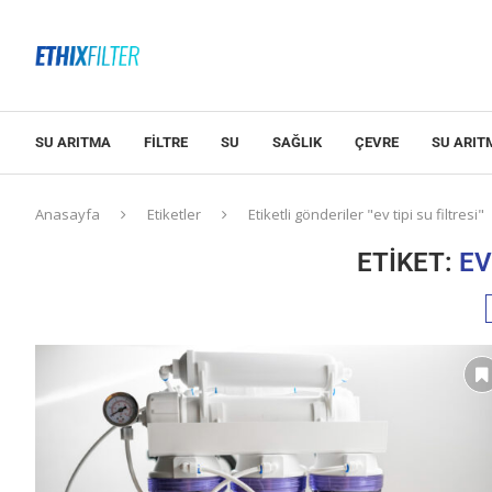
SU ARITMA
FILTRE
SU
SAĞLIK
ÇEVRE
SU ARIT
Anasayfa
Etiketler
Etiketli gönderiler "ev tipi su filtresi"
ETIKET:
EV