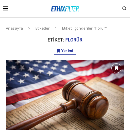
Anasayfa
Etiketler
Etiketli gönderiler "florür"
ETIKET:
FLORÜR
Yer imi