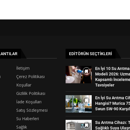
LANTILAR
EDITÖRÜN SEÇTIKLERI
İletişim
En İyi 10 Su Arıtma
Modeli 2026: Uzm
ı
Çerez Politikası
Kapsamlı İnceleme
Koşullar
Tavsiyeler
Gizlilik Politikası
En İyi Su Arıtma Ci
İade Koşulları
Hangisi? Murica 75
Swun SW-90 Karşıl
Satış Sözleşmesi
Su Haberleri
Su Arıtma Cihazı: 
Sağlık
Sağlıklı Suya Ulaş