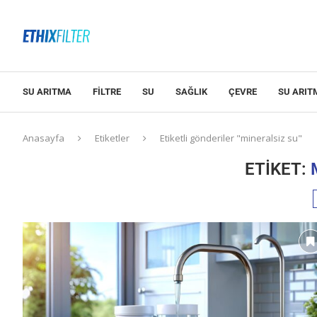
SU ARITMA
FILTRE
SU
SAĞLIK
ÇEVRE
SU ARIT
Anasayfa
Etiketler
Etiketli gönderiler "mineralsiz su"
ETIKET: