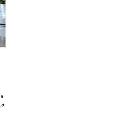
la
iği