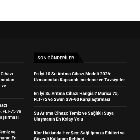
SON GÖNDERILER
 Cihazı
En İyi 10 Su Arıtma Cihazı Modeli 2026:
anından
Uzmanından Kapsamlı İnceleme ve Tavsiyeler
 ve
En İyi Su Arıtma Cihazı Hangisi? Murica 75,
FLT-75 ve Swun SW-90 Karşılaştırması
hazı
, FLT-75 ve
Su Arıtma Cihazı: Temiz ve Sağlıklı Suya
aştırması
Ulaşmanın En Kolay Yolu
Temiz ve
Klor Hakkında Her Şey: Sağlığımıza Etkileri ve
manın En
Güvenli Kullanım Rehberi