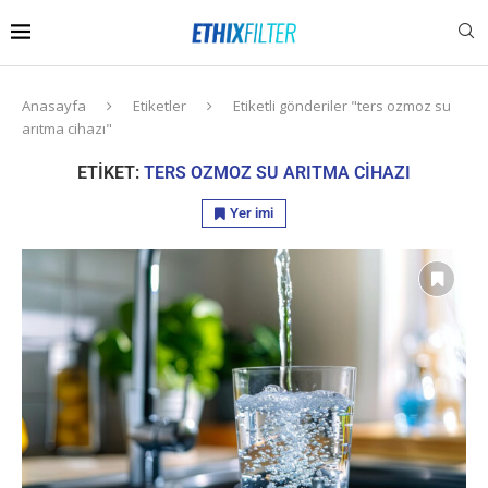
Anasayfa
Etiketler
Etiketli gönderiler "ters ozmoz su
arıtma cihazı"
ETIKET:
TERS OZMOZ SU ARITMA CIHAZI
Yer imi